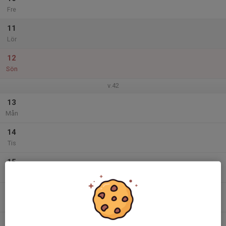
Fre
11
Lör
12
Sön
v.42
13
Mån
14
Tis
15
Ons
16
Tor
17