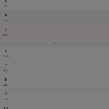
3
Fre
4
Lör
5
Sön
v.41
6
Mån
7
Tis
8
Ons
9
Tor
10