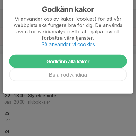
Fre
Godkänn kakor
18
Vi använder oss av kakor (cookies) för att vår
Lör
webbplats ska fungera bra för dig. De används
även för webbanalys i syfte att hjälpa oss att
19
förbättra våra tjänster.
Sön
Så använder vi cookies
v.43
20
Godkänn alla kakor
Mån
Bara nödvändiga
21
Tis
22
18:00
Styrelsemöte
20:00
Ons
Klubblokalen
23
Tor
24