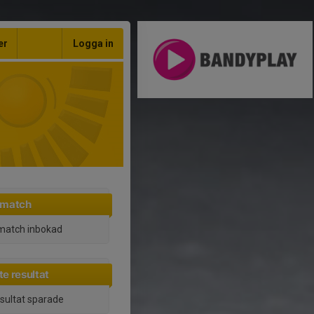
er
Logga in
 match
match inbokad
e resultat
esultat sparade