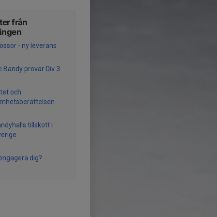
er från
ningen
ssor - ny leverans
 Bandy provar Div 3
tet och
mhetsberättelsen
ndyhalls tillskott i
erige
u engagera dig?