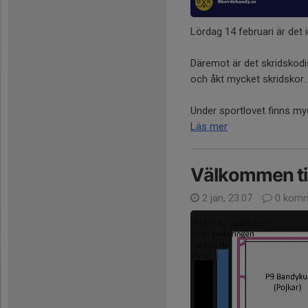
Lördag 14 februari är det 
Däremot är det skridskodis
och åkt mycket skridskor.
Under sportlovet finns myc
Läs mer
Välkommen til
2 jan, 23:07
0 komm