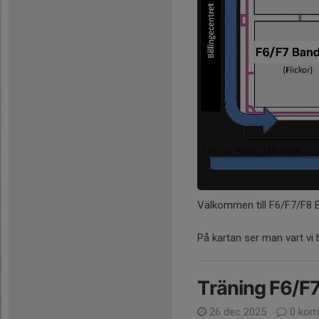
Välkommen till F6/F7/F8 
På kartan ser man vart vi hål
Träning F6/F
26 dec 2025
0 kom