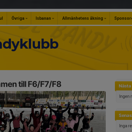
ul
Övriga
Isbanan
Allmänhetens åkning
Sponsor
ndyklubb
en till F6/F7/F8
Nästa
Ingen 
Senast
Inga r