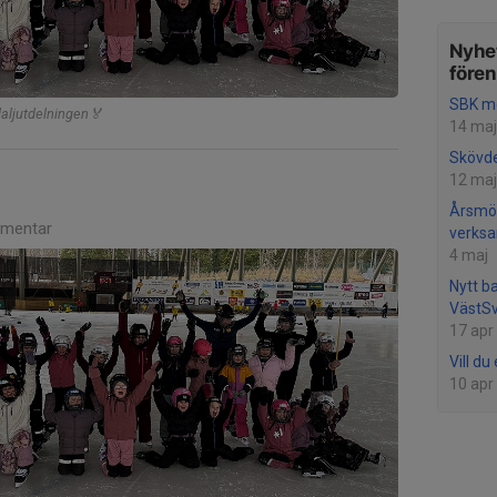
Nyhet
före
SBK mö
daljutdelningen🏅
14 maj
Skövde
12 maj
Årsmö
mentar
verksa
4 maj
Nytt ba
VästSv
17 apr
Vill d
10 apr