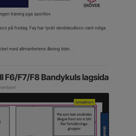
ingen träning pga sportlov.
co på fredag. Fay har tyckt skridskodisco varit roliga
ket med allmänhetens åkning tider....
l F6/F7/F8 Bandykuls lagsida
entarer