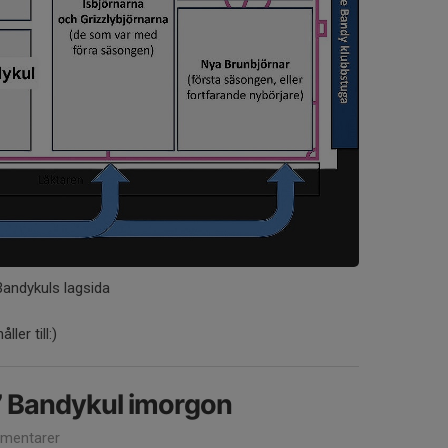
Bandykuls lagsida
ler till:)
7 Bandykul imorgon
mentarer