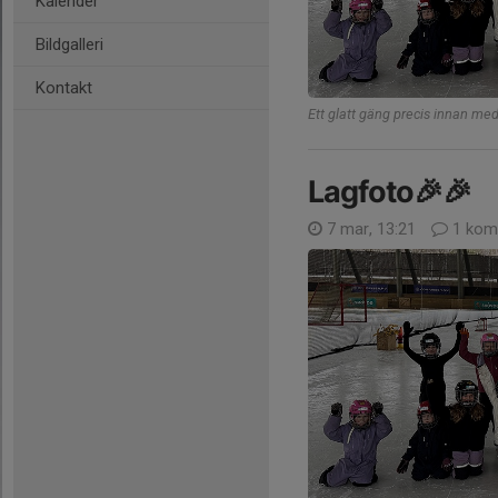
Kalender
Bildgalleri
Kontakt
Ett glatt gäng precis innan me
Lagfoto🎉🎉
7 mar, 13:21
1 kom