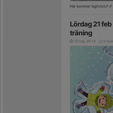
Här kommer lagfotot🎉🎉
Lördag 21 feb ä
träning
10 feb, 09:14
0 kom