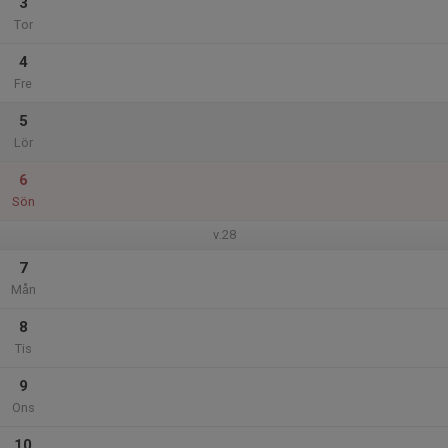
3
Tor
4
Fre
5
Lör
6
Sön
v.28
7
Mån
8
Tis
9
Ons
10