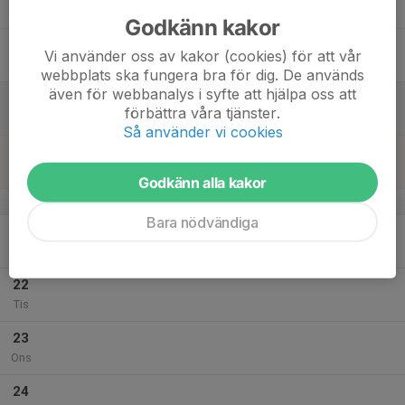
Tor
Godkänn kakor
18
Vi använder oss av kakor (cookies) för att vår
Fre
webbplats ska fungera bra för dig. De används
även för webbanalys i syfte att hjälpa oss att
19
förbättra våra tjänster.
Lör
Så använder vi cookies
20
Sön
Godkänn alla kakor
v.30
Bara nödvändiga
21
Mån
22
Tis
23
Ons
24