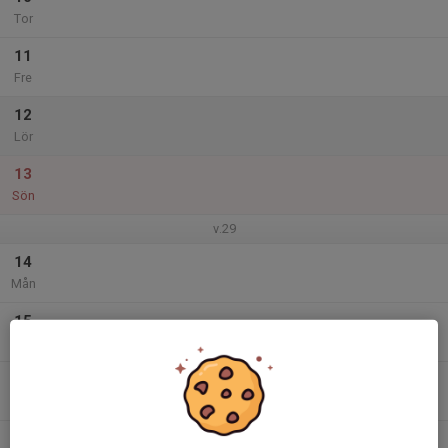
Tor
11
Fre
12
Lör
13
Sön
v.29
14
Mån
15
Tis
16
Ons
17