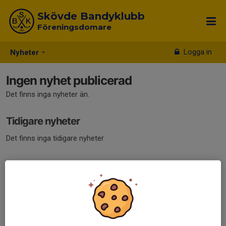
Skövde Bandyklubb
Föreningsdomare
Logga in
Nyheter
Ingen nyhet publicerad
Det finns inga nyheter än.
Tidigare nyheter
Det finns inga tidigare nyheter