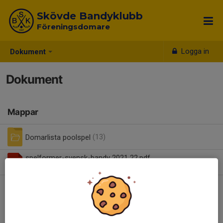
Skövde Bandyklubb
Föreningsdomare
Logga in
Dokument
Dokument
Mappar
Domarlista poolspel
(13)
spelformer-svensk-bandy 2021 22.pdf
0,53 MB