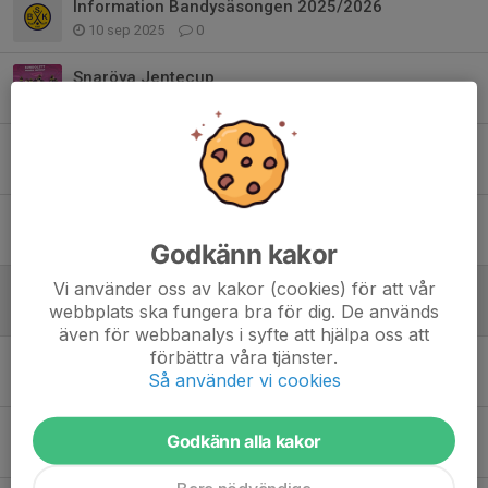
Information Bandysäsongen 2025/2026
10 sep 2025
0
Snaröya Jentecup
24 feb 2025
0
Säsongsavslutning F12
10 mar 2024
1
Poolspel hemma
20 feb 2024
0
Godkänn kakor
Vi använder oss av kakor (cookies) för att vår
Poolspel 3/2 i Karlstad
webbplats ska fungera bra för dig. De används
29 jan 2024
0
även för webbanalys i syfte att hjälpa oss att
förbättra våra tjänster.
Poolspel 13/1 i Lidköping
Så använder vi cookies
7 jan 2024
0
Poolspel 9/12 Vänersborg
Godkänn alla kakor
5 dec 2023
0