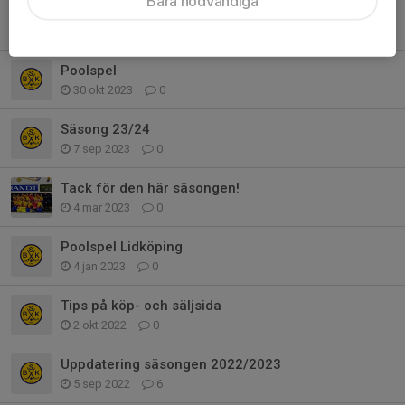
Bara nödvändiga
Poolspel 26/11 Surte/Kareby
19 nov 2023
0
Poolspel
30 okt 2023
0
Säsong 23/24
7 sep 2023
0
Tack för den här säsongen!
4 mar 2023
0
Poolspel Lidköping
4 jan 2023
0
Tips på köp- och säljsida
2 okt 2022
0
Uppdatering säsongen 2022/2023
5 sep 2022
6