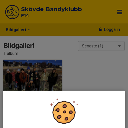
Skövde Bandyklubb
F14
Logga in
Bildgalleri
Bildgalleri
Senaste (1)
1 album
Säsongsavslutning 2023/2024
2024-03-10
|
16 st