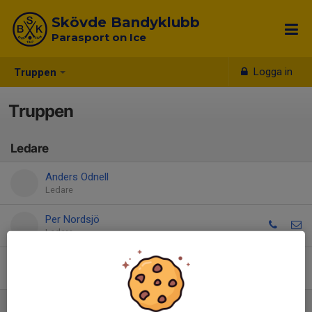
Skövde Bandyklubb
Parasport on Ice
Logga in
Truppen
Truppen
Ledare
Anders Odnell
Ledare
Per Nordsjö
Ledare
Christer Sundvall
Ledare