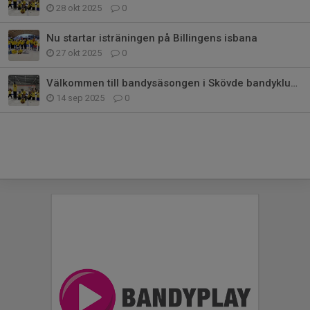
28 okt 2025
0
Nu startar isträningen på Billingens isbana
27 okt 2025
0
Välkommen till bandysäsongen i Skövde bandyklubb – P7/P8/P9
14 sep 2025
0