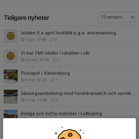
Tidigare nyheter
Istiden 5.e april inställd p.g.a. stormvarning
5 apr, 10:58
0
Vi har fått istider i ishallen i vår
24 mar, 20:58
1
Poolspel i Vänersborg
8 mar, 20:03
1
Säsongsavslutning med föräldramatch och varmkorv
2 mar, 21:40
0
Roliga och tuffa matcher i Lidköping
1 feb, 13:49
0
Elitseriematch och ”Familjefesten” i Sparbanken Lidköping Arena