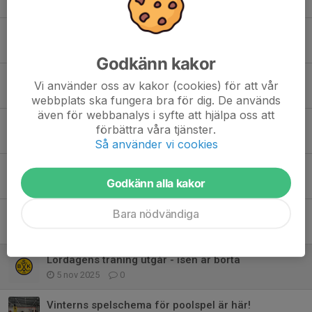
22 jan, 19:36
1
Skridskodisco på lördag - ingen träning för P8/Bandykul
23 dec 2025
0
Godkänn kakor
Dagens poolspel lämnade ingen torr
Vi använder oss av kakor (cookies) för att vår
13 dec 2025
0
webbplats ska fungera bra för dig. De används
även för webbanalys i syfte att hjälpa oss att
Tack för ett lyckat poolspel
förbättra våra tjänster.
29 nov 2025
1
Så använder vi cookies
Inbjudan Lischcupen 2026
Godkänn alla kakor
23 nov 2025
0
Bara nödvändiga
Isen är tillbaka - Träning på lördag!
7 nov 2025
0
Lördagens träning utgår - isen är borta
5 nov 2025
0
Vinterns spelschema för poolspel är här!