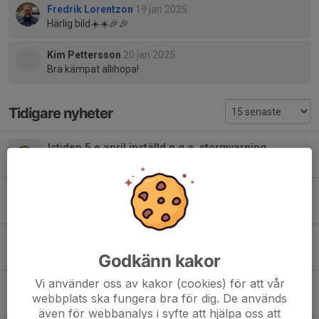
Fredrik Lorentzon
19 jan 2025
Härlig bild☀️☀️🎉🎉
Kim Pettersson
20 jan 2025
Bra kämpat allihopa!
Tidigare nyheter
Istiden 5.e april inställd p.g.a. stormvarning
5 apr, 10:58
0
Vi har fått istider i ishallen i vår
24 mar, 20:58
1
Poolspel i Vänersborg
Godkänn kakor
8 mar, 20:03
1
Vi använder oss av kakor (cookies) för att vår
Säsongsavslutning med föräldramatch och varmkorv
webbplats ska fungera bra för dig. De används
2 mar, 21:40
0
även för webbanalys i syfte att hjälpa oss att