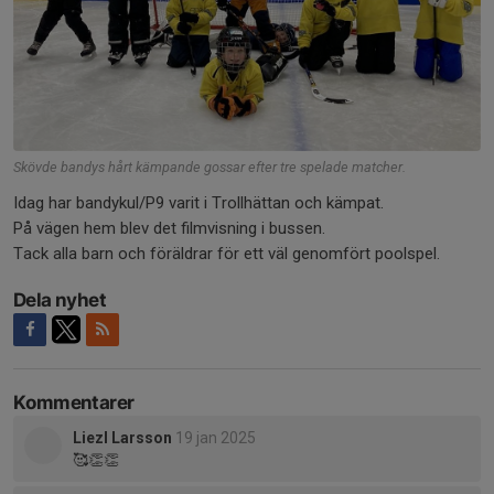
Skövde bandys hårt kämpande gossar efter tre spelade matcher.
Idag har bandykul/P9 varit i Trollhättan och kämpat.
På vägen hem blev det filmvisning i bussen.
Tack alla barn och föräldrar för ett väl genomfört poolspel.
Dela nyhet
Kommentarer
Liezl Larsson
19 jan 2025
🥰👏👏