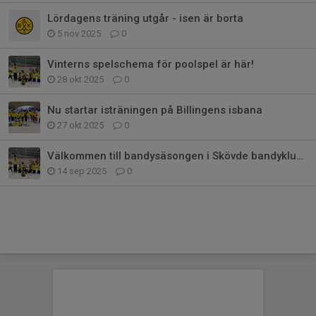
Lördagens träning utgår - isen är borta
5 nov 2025
0
Vinterns spelschema för poolspel är här!
28 okt 2025
0
Nu startar isträningen på Billingens isbana
27 okt 2025
0
Välkommen till bandysäsongen i Skövde bandyklubb – P7/P8/P9
14 sep 2025
0