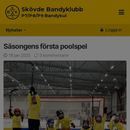
Skövde Bandyklubb
P7/P8/P9 Bandykul
Logga in
Nyheter
Säsongens första poolspel
18 jan 2025
3 kommentarer