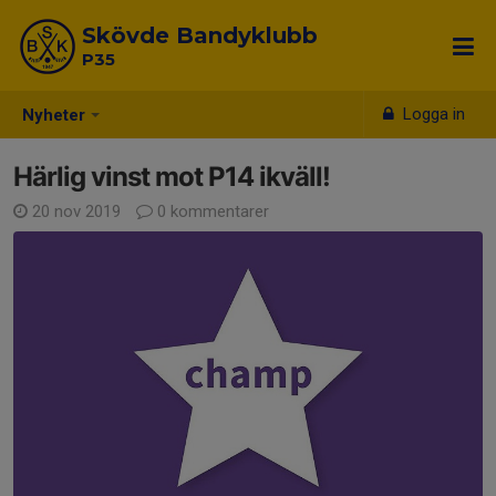
Skövde Bandyklubb
P35
Logga in
Nyheter
Härlig vinst mot P14 ikväll!
20 nov 2019
0 kommentarer