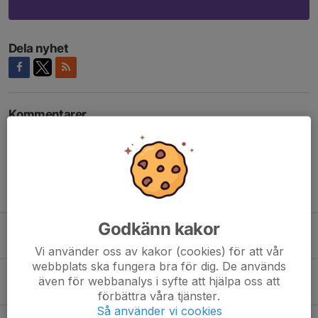
Dela nyhet
Kommentarer
Tidigare nyheter
Godkänn kakor
Skövde Bandy P35 matchade under taket
20 dec 2021
0
Vi använder oss av kakor (cookies) för att vår
webbplats ska fungera bra för dig. De används
Inställd P35/P14-träning ikväll onsdag
även för webbanalys i syfte att hjälpa oss att
11 mar 2020
0
förbättra våra tjänster.
Så använder vi cookies