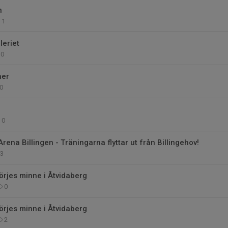
n
1
leriet
0
her
0
0
Arena Billingen - Träningarna flyttar ut från Billingehov!
3
rjes minne i Åtvidaberg
0
rjes minne i Åtvidaberg
2