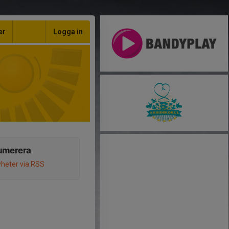
er
Logga in
umerera
heter via RSS