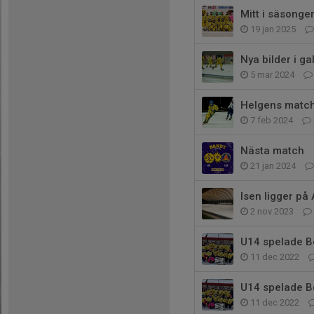
Mitt i säsonge
19 jan 2025
Nya bilder i gal
5 mar 2024
Helgens matc
7 feb 2024
Nästa match
21 jan 2024
Isen ligger på 
2 nov 2023
U14 spelade Bö
11 dec 2022
U14 spelade Bö
11 dec 2022