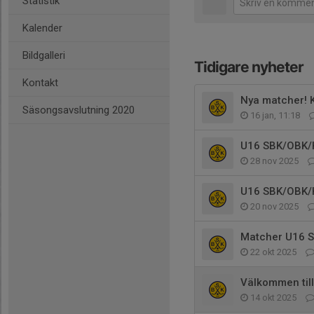
Statistik
Kalender
Bildgalleri
Tidigare nyheter
Kontakt
Nya matcher! K
Säsongsavslutning 2020
16 jan, 11:18
U16 SBK/OBK/
28 nov 2025
U16 SBK/OBK/
20 nov 2025
Matcher U16 
22 okt 2025
Välkommen til
14 okt 2025