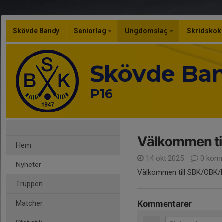
Skövde Bandy
Seniorlag
Ungdomslag
Skridskok
Skövde Ba
P16
Välkommen ti
Hem
14 okt 2025
0 kom
Nyheter
Välkommen till SBK/OBK/
Truppen
Matcher
Kommentarer