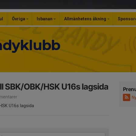
ul
Övriga
Isbanan
Allmänhetens åkning
Sponsor
ndyklubb
ll SBK/OBK/HSK U16s lagsida
Pren
mentarer
Ny
HSK U16s lagsida