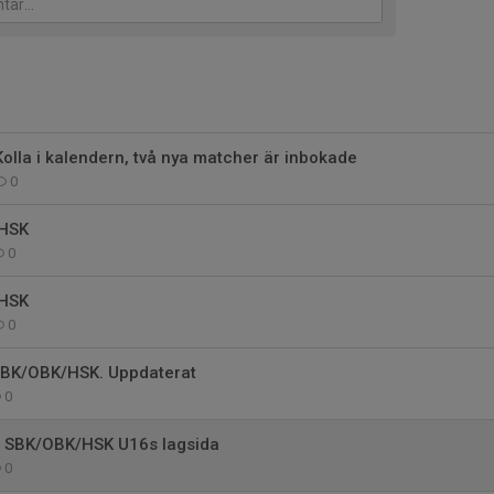
olla i kalendern, två nya matcher är inbokade
0
HSK
0
HSK
0
SBK/OBK/HSK. Uppdaterat
0
l SBK/OBK/HSK U16s lagsida
0