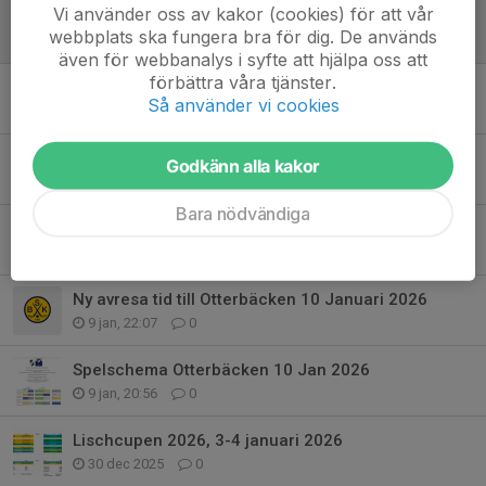
Vi använder oss av kakor (cookies) för att vår
Säsongen börjar att lida emot sitt slut
webbplats ska fungera bra för dig. De används
15 feb, 14:20
0
även för webbanalys i syfte att hjälpa oss att
förbättra våra tjänster.
Spelschema Karlstad 14 feb 2026
Så använder vi cookies
11 feb, 09:11
0
P12 Poolspel Otterbäcken 31 Januari
Godkänn alla kakor
29 jan, 08:33
0
Bara nödvändiga
P11 Poolspel i Trollhättan 25 jan
24 jan, 19:23
0
Ny avresa tid till Otterbäcken 10 Januari 2026
9 jan, 22:07
0
Spelschema Otterbäcken 10 Jan 2026
9 jan, 20:56
0
Lischcupen 2026, 3-4 januari 2026
30 dec 2025
0