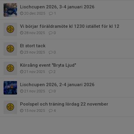
Lischcupen 2026, 3-4 januari 2026
20 dec 2025
1
Vi börjar föräldramöte kl 1230 istället för kl 12
28 nov 2025
0
Et stort tack
23 nov 2025
0
Körsång event "Bryta Ljud"
21 nov 2025
2
Lischcupen 2026, 2-4 januari 2026
21 nov 2025
0
Poolspel och träning lördag 22 november
15 nov 2025
4