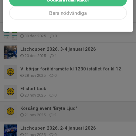
Spelschema Otterbäcken 10 Jan 2026
Bara nödvändiga
9 jan, 20:56
0
Lischcupen 2026, 3-4 januari 2026
30 dec 2025
0
Lischcupen 2026, 3-4 januari 2026
20 dec 2025
1
Vi börjar föräldramöte kl 1230 istället för kl 12
28 nov 2025
0
Et stort tack
23 nov 2025
0
Körsång event "Bryta Ljud"
21 nov 2025
2
Lischcupen 2026, 2-4 januari 2026
21 nov 2025
0