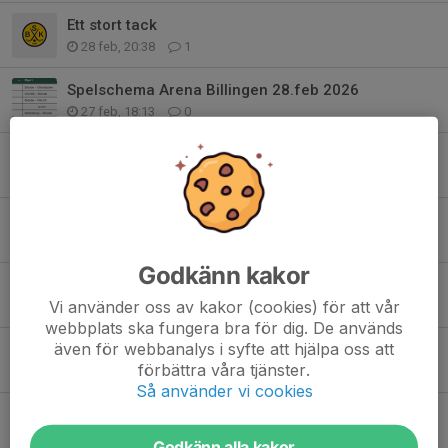
Ett stort tack
28 feb, 20:38
1
Spelschema Arena Billingen 28.feb 2026
27 feb, 18:13
0
Säsongen börjar att lida emot sitt slut
15 feb, 14:20
0
Spelschema Karlstad 14 feb 2026
11 feb, 09:11
0
Godkänn kakor
P12 Poolspel Otterbäcken 31 Januari
Vi använder oss av kakor (cookies) för att vår
29 jan, 08:33
0
webbplats ska fungera bra för dig. De används
även för webbanalys i syfte att hjälpa oss att
P11 Poolspel i Trollhättan 25 jan
förbättra våra tjänster.
24 jan, 19:23
0
Så använder vi cookies
Ny avresa tid till Otterbäcken 10 Januari 2026
9 jan, 22:07
0
Godkänn alla kakor