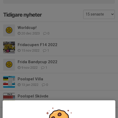
Tidigare nyheter
Worldcup!
20 dec 2023
0
Fridacupen F14 2022
15 nov 2022
1
Frida Bandycup 2022
9 nov 2022
1
Poolspel Villa
13 jan 2022
0
Poolspel Skövde
3 jan 2022
0
Poolspel Vänersborg