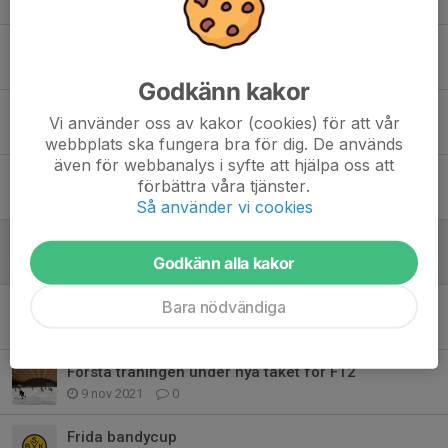
7 dec 2021
0
Invigningshelgen 3-5 december
21 nov 2021
0
Godkänn kakor
Poolspel Surte / Kareby
Vi använder oss av kakor (cookies) för att vår
21 nov 2021
0
webbplats ska fungera bra för dig. De används
även för webbanalys i syfte att hjälpa oss att
Frida bandycup
förbättra våra tjänster.
15 nov 2021
1
Så använder vi cookies
F12 Frida bandycup i Vänersborg - foton
Godkänn alla kakor
13 nov 2021
0
Bara nödvändiga
F12 Frida bandycup i Vänersborg
13 nov 2021
0
Första träningen under nya taket för F12
9 nov 2021
0
Frida bandycup