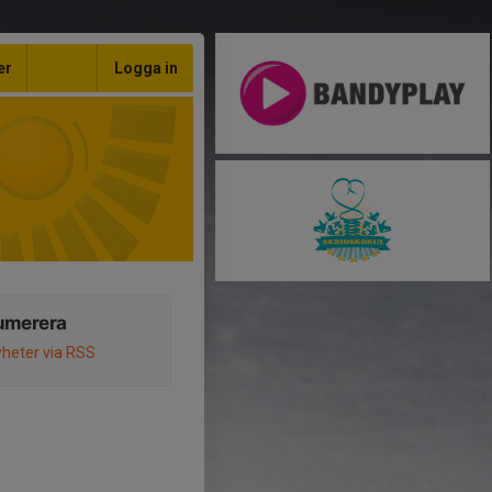
er
Logga in
umerera
heter via RSS