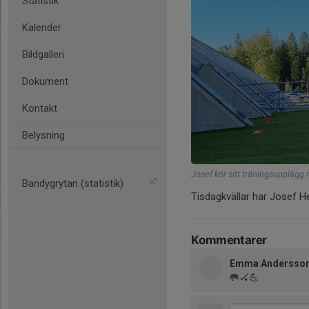
Statistik
Kalender
Bildgalleri
Dokument
Kontakt
Belysning
Josef kör sitt träningsupplägg
Bandygrytan (statistik)
Tisdagkvällar har Josef Heg
Kommentarer
Emma Andersso
🥅🏑💪