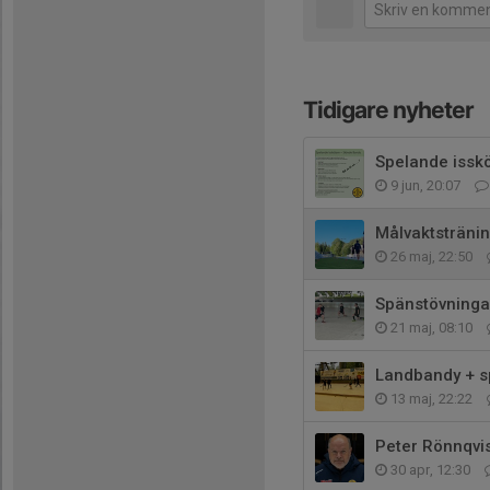
Tidigare nyheter
Spelande issk
9 jun, 20:07
Målvaktsträni
26 maj, 22:50
Spänstövningar
21 maj, 08:10
Landbandy + s
13 maj, 22:22
Peter Rönnqvi
30 apr, 12:30