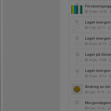
Försäsongsup
14 apr, 15:49
Laget imorgon
5 feb, 23:11
Laget imorgo
29 jan, 23:19
Laget på Sönd
16 jan, 15:28
Laget imorgon
10 jan, 19:15
Ändring av istr
3 jan, 15:13
Morgondagens
3 jan, 15:10