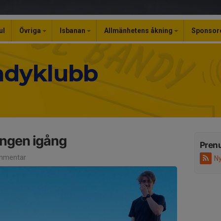
ul
Övriga
Isbanan
Allmänhetens åkning
Sponsor
ndyklubb
ingen igång
Pren
mmentar
Ny