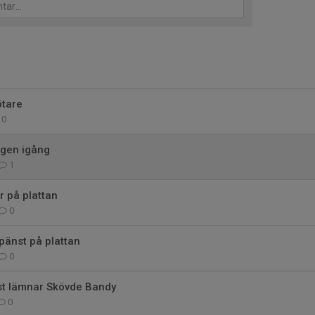
ötare
0
ngen igång
1
 på plattan
0
pänst på plattan
0
st lämnar Skövde Bandy
0