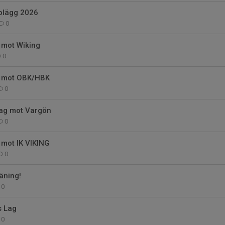
plägg 2026
0
 mot Wiking
0
n mot OBK/HBK
0
ag mot Vargön
0
 mot IK VIKING
0
äning!
0
 Lag
0