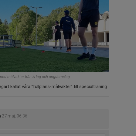
 med målvakter från A-lag och ungdomslag.
art kallat våra ”fullplans-målvakter” till specialträning.
n
27 maj, 06:36