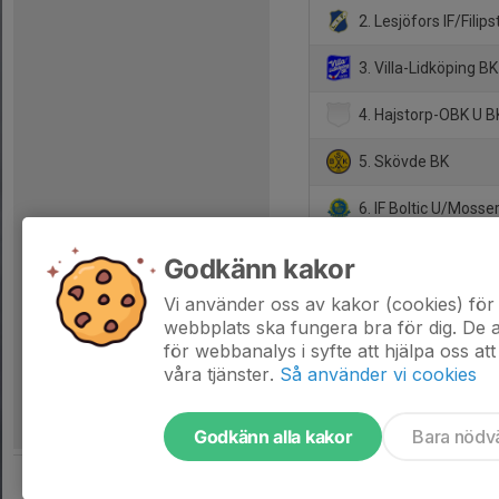
2. Lesjöfors IF/Filip
3. Villa-Lidköping BK
4. Hajstorp-OBK U B
5. Skövde BK
6. IF Boltic U/Mosse
7. BK Wiking
Godkänn kakor
8. IK Vikings BK
Vi använder oss av kakor (cookies) för 
webbplats ska fungera bra för dig. De
för webbanalys i syfte att hjälpa oss att
våra tjänster.
Så använder vi cookies
Godkänn alla kakor
Bara nödv
Tjäna pengar till laget