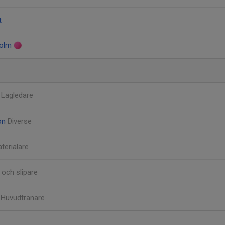
t
holm
n
Lagledare
on
Diverse
terialare
 och slipare
t
Huvudtränare