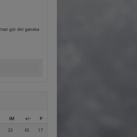
imman gör det ganska
IM
+/-
P
25
45
17