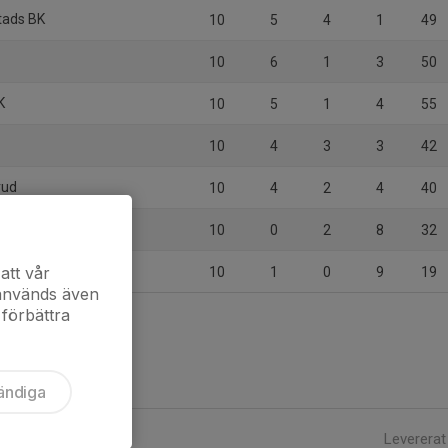
stads BK
10
5
4
1
49
10
6
1
3
50
K
10
5
1
4
55
10
4
3
3
42
rud
10
4
2
4
40
10
0
2
8
32
att vår
10
1
0
9
19
 används även
 förbättra
ändiga
Levererat