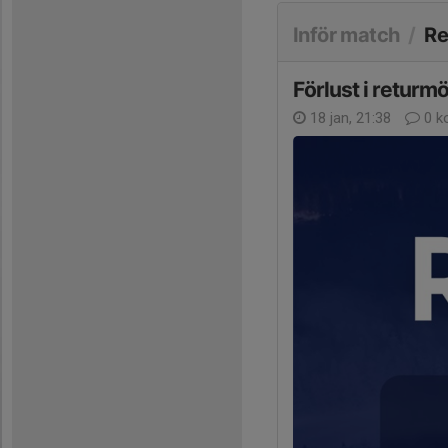
Inför match
/
Re
Förlust i returmö
18 jan, 21:38
0 k