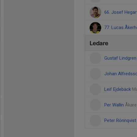
66. Josef Hegar
77. Lucas Åker
Ledare
Gustaf Lindgre
Johan Alfredss
Leif Ejdebäck
Ma
Per Wallin
Åkare
Peter Rönnqvis