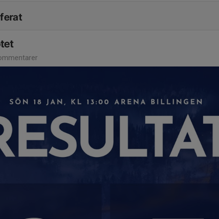
ferat
tet
ommentarer