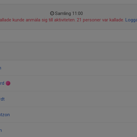
Samling 11:00
llade kunde anmäla sig till aktiviteten. 21 personer var kallade.
Logga
n
ård
rdt
ntzon
n