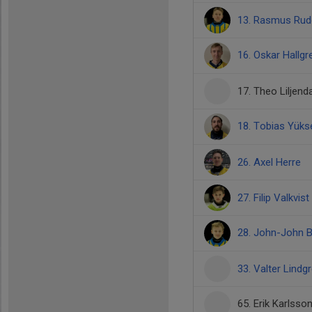
13. Rasmus Rud
16. Oskar Hallg
17. Theo Liljenda
18. Tobias Yüks
26. Axel Herre
27. Filip Valkvist
28. John-John B
33. Valter Lindg
65. Erik Karlsso