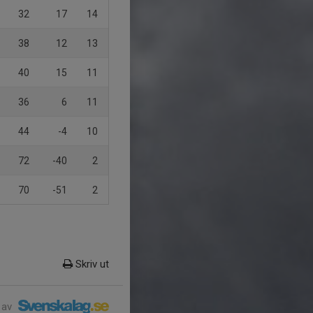
32
17
14
38
12
13
40
15
11
36
6
11
44
-4
10
72
-40
2
70
-51
2
Skriv ut
 av