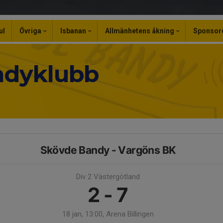
ul
Övriga
Isbanan
Allmänhetens åkning
Sponsor
ndyklubb
Skövde Bandy - Vargöns BK
Div 2 Västergötland
2 - 7
18 jan, 13:00, Arena Billingen