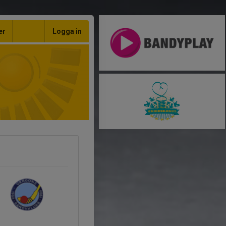
er
Logga in