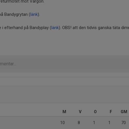
i returmötet mot Vargön.
 på Bandygrytan (
länk
).
 i efterhand på Bandyplay (
länk
). OBS! att den tidvis ganska täta d
M
V
O
F
GM
10
8
1
1
70