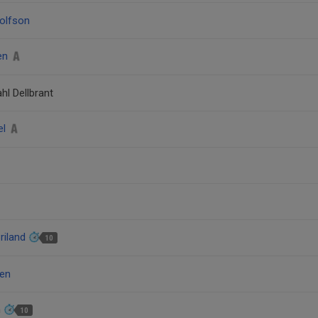
olfson
ren
hl Dellbrant
el
riland
10
ren
n
10