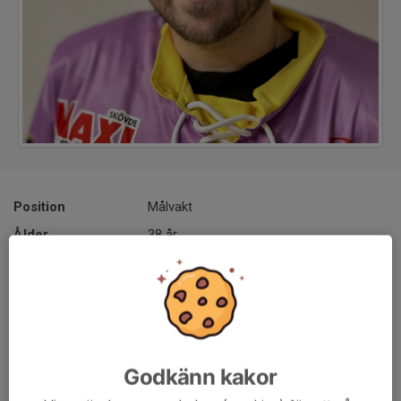
Position
Målvakt
Ålder
38 år
Tidigare klubbar
Derby/Linköping
Moderklubb: Villa
Godkänn kakor
Vikt: 91 kg.