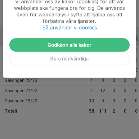
Vi använder oss av kakor (cookies) för att vår
Dold talang: Bakelser av alla slag.
webbplats ska fungera bra för dig. De används
även för webbanalys i syfte att hjälpa oss att
förbättra våra tjänster.
Så använder vi cookies
ALLA SERIER
ALLA ÅR
Godkänn alla kakor
Säsongen 25/26
8
30
0
0
0
Bara nödvändiga
Säsongen 24/25
15
35
0
0
0
Säsongen 23/24
16
34
2
0
0
Säsongen 22/23
4
0
0
0
0
Säsongen 21/22
2
12
0
0
0
Säsongen 19/20
13
0
0
0
0
Totalt
58
111
2
0
0