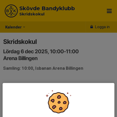
Skövde Bandyklubb
Skridskokul
Logga in
Kalender
Skridskokul
Lördag 6 dec 2025, 10:00-11:00
Arena Billingen
Samling: 10:00, Isbanan Arena Billingen