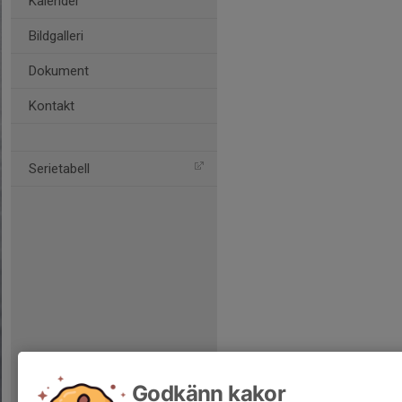
Kalender
Bildgalleri
Dokument
Kontakt
Serietabell
Godkänn kakor