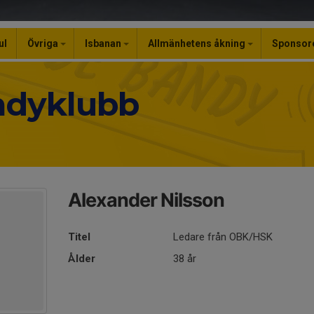
ul
Övriga
Isbanan
Allmänhetens åkning
Sponsor
ndyklubb
Alexander Nilsson
Titel
Ledare från OBK/HSK
Ålder
38 år