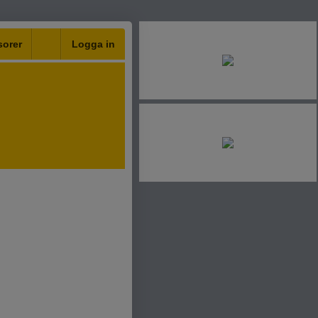
orer
Logga in