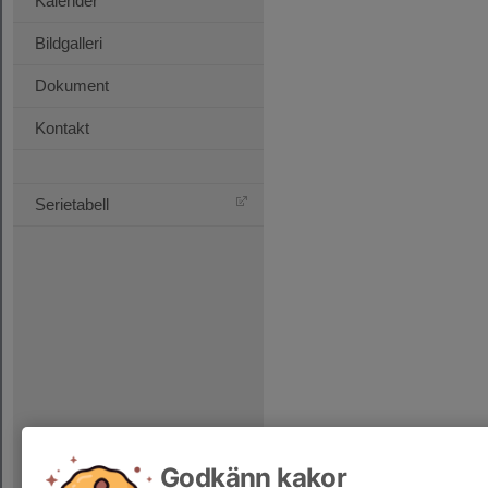
Kalender
Bildgalleri
Dokument
Kontakt
Serietabell
Godkänn kakor