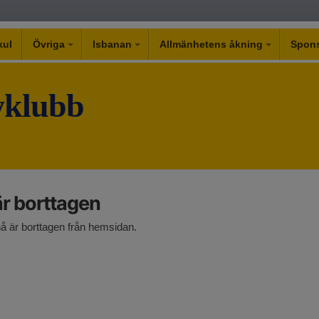
kul
Övriga
Isbanan
Allmänhetens åkning
Spons
yklubb
 borttagen
 är borttagen från hemsidan.