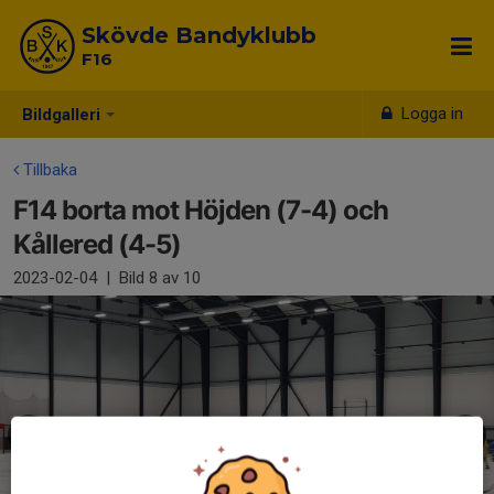
Skövde Bandyklubb
F16
Logga in
Bildgalleri
Tillbaka
F14 borta mot Höjden (7-4) och
Kållered (4-5)
2023-02-04
|
Bild
8
av 10