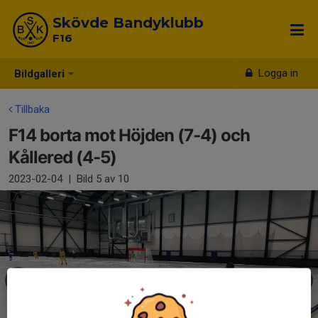
Skövde Bandyklubb
F16
Logga in
Bildgalleri
Tillbaka
F14 borta mot Höjden (7-4) och
Kållered (4-5)
2023-02-04
|
Bild
5
av 10