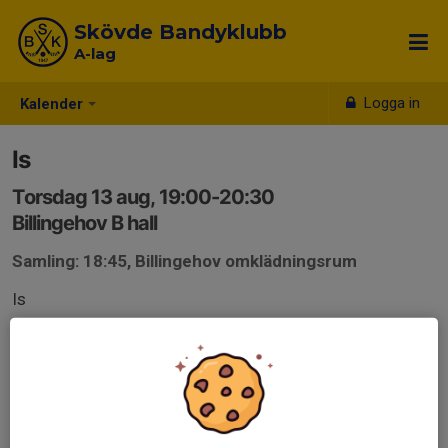
Skövde Bandyklubb
A-lag
Logga in
Kalender
Is
Torsdag 13 aug, 19:00-20:30
Billingehov B hall
Samling: 18:45, Billingehov omklädningsrum
Is
Anmälan är öppen för lagets medlemmar.
Logga in här