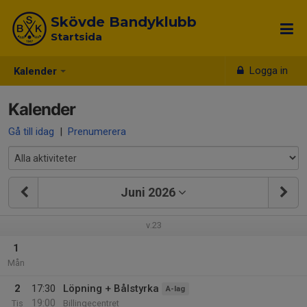
Skövde Bandyklubb
Startsida
Logga in
Kalender
Kalender
Gå till idag
|
Prenumerera
Juni 2026
v.23
1
Mån
2
17:30
Löpning + Bålstyrka
A-lag
19:00
Tis
Billingecentret