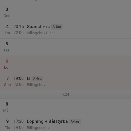
3
Ons
4
20:15
Spänst + is
A-lag
22:00
Tor
Billingehov B hall
5
Fre
6
Lör
7
19:00
Is
A-lag
20:00
Sön
Billingehov
v.24
8
Mån
9
17:30
Löpning + Bålstyrka
A-lag
19:00
Tis
Billingecentret