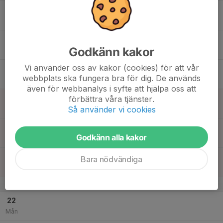
16
17:30
Löpning + Bålstyrka
A-lag
19:00
Tis
Billingecentret
17
20:15
Spänst + is
A-lag
Godkänn kakor
22:00
Ons
Billingehov B hall
Vi använder oss av kakor (cookies) för att vår
18
webbplats ska fungera bra för dig. De används
Tor
även för webbanalys i syfte att hjälpa oss att
19
förbättra våra tjänster.
Så använder vi cookies
Fre
20
Godkänn alla kakor
Lör
21
Bara nödvändiga
Sön
v.26
22
Mån