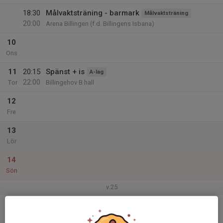
18:30
Målvaktsträning - barmark
Målvaktsträning
20:00
Arena Billingen (f.d. Billingens Isbana)
10
Ons
11
20:15
Spänst + is
A-lag
22:00
Tor
Billingehov B hall
12
Fre
13
Lör
14
Sön
v.25
15
18:00
Styrelsemöte
Styrelsen
20:00
Mån
Klubblokalen