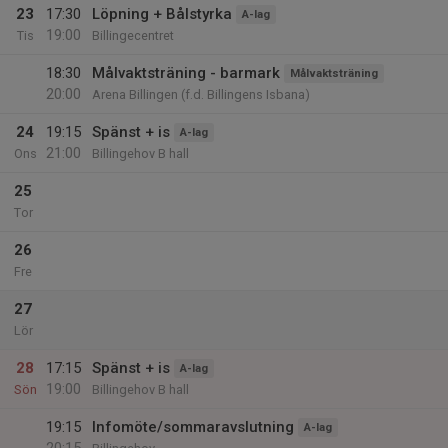
23
17:30
Löpning + Bålstyrka
A-lag
19:00
Tis
Billingecentret
18:30
Målvaktsträning - barmark
Målvaktsträning
20:00
Arena Billingen (f.d. Billingens Isbana)
24
19:15
Spänst + is
A-lag
21:00
Ons
Billingehov B hall
25
Tor
26
Fre
27
Lör
28
17:15
Spänst + is
A-lag
19:00
Sön
Billingehov B hall
19:15
Infomöte/sommaravslutning
A-lag