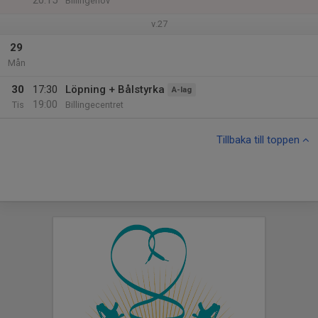
20:15
Billingehov
v.27
29
Mån
30
17:30
Löpning + Bålstyrka
A-lag
19:00
Tis
Billingecentret
Tillbaka till toppen