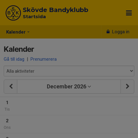
Skövde Bandyklubb
Startsida
Logga in
Kalender
Kalender
Gå till idag
|
Prenumerera
December 2026
1
Tis
2
Ons