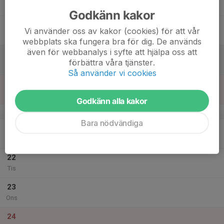
Tor
Godkänn kakor
18
Vi använder oss av kakor (cookies) för att vår
Fre
webbplats ska fungera bra för dig. De används
även för webbanalys i syfte att hjälpa oss att
19
förbättra våra tjänster.
Lör
Så använder vi cookies
20
Sön
Godkänn alla kakor
v.52
Bara nödvändiga
21
Mån
22
Tis
23
Ons
24