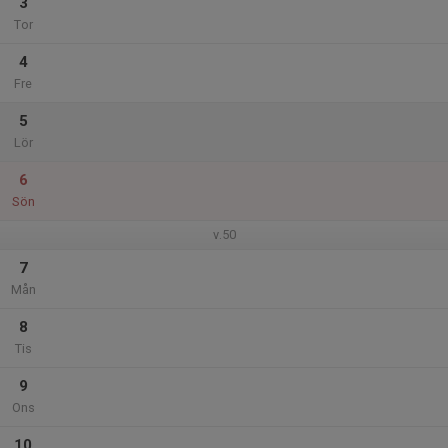
3
Tor
4
Fre
5
Lör
6
Sön
v.50
7
Mån
8
Tis
9
Ons
10