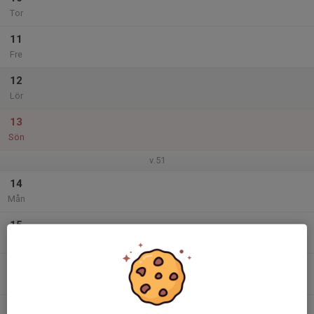
Tor
11
Fre
12
Lör
13
Sön
v.51
14
Mån
15
Tis
16
Ons
17